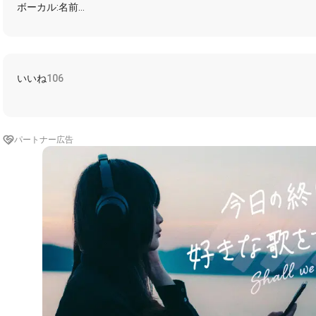
ボーカル:名前
ピアノ:maho
シンセ:7mayonnaise
ギター:ひな
ベース:あさこっこ
ドラム:ちゅうたろう
いいね
106
トランペット:けいじβ
アルトサックス:くー
トランペット&フリューゲルホルン:あさこ
コラボの際はみんなに拍手お願いします
パートナー広告
イントロ後歌い出し
心臓からあふれ出した声で
歌うメロディ 振り向いた未来
君から あふれ出した声と
合わさって響いた 群青の空の下
夢じゃない 夢じゃない 涙の足跡
嘘じゃない 嘘じゃない 泥だらけの笑顔
夢じゃない 夢じゃない 肩を組んで叫びたい
僕らの想い 届け！
奇跡じゃなくていい 美しくなくていい