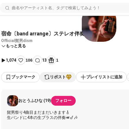
宿命〔band arrange〕ステレオ伴奏
Official髭男dism
もっと見る
1,074
106
13
1
ブックマーク
リポスト
プレイリストに追加
おとうふひな (19)
フォロー
髭男祭り4曲目まだまだいきます🎸
生バンドに4本の生ブラスの伴奏🎺🎷🎶