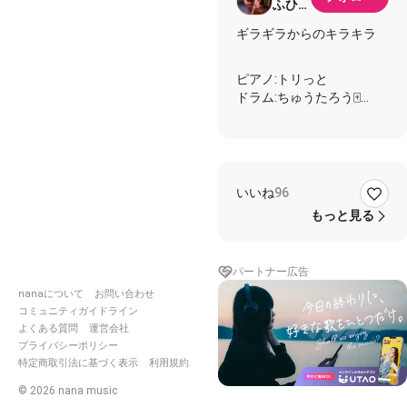
ふひな
(19)
ギラギラからのキラキラ
ピアノ:トリっと
ドラム:ちゅうたろう🀄
ベース:ユーリ
ギター:ひな
シンセ:らぶたん
コラボの際はみんなに拍手
お願いします
いいね
96
もっと見る
短めのイントロ後歌い出し
パートナー広告
待ってるねいつまでも
今日は遅くなるんでしょ
nanaについて
お問い合わせ
う?
コミュニティガイドライン
一人寂しくない様に
よくある質問
運営会社
ヘッドフォンで音楽聴いて
プライバシーポリシー
るね
特定商取引法に基づく表示
利用規約
遠い遠い見たことのない
©
2026
nana music
知らない街に行ったとして