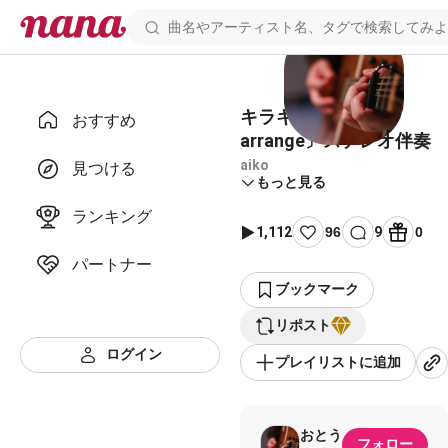
キラキラ〔band
おすすめ
arrange〕ステレオ伴奏
aiko
見つける
もっと見る
ランキング
1,112
96
9
0
パートナー
ブックマーク
リポスト
ログイン
プレイリストに追加
おとう
フォロー