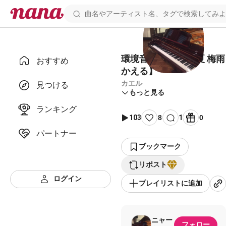
環境音『田舎』 【夏 梅雨
おすすめ
かえる】
カエル
見つける
もっと見る
ランキング
103
8
1
0
パートナー
ブックマーク
リポスト
ログイン
プレイリストに追加
ニャー
フォロー