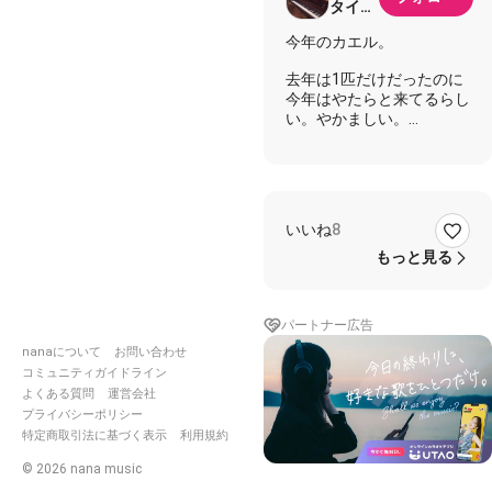
タイプ
@nana
今年のカエル。
非公認
クリエ
去年は1匹だけだったのに
イター
今年はやたらと来てるらし
い。やかましい。
しかしよく聴いてみるとそ
れぞれパート分けがあるよ
うな感じですね。まあセッ
ションというより個性のぶ
つけ合いみたいな感じです
いいね
8
が。
もっと見る
彼ら鳴き出すときは一斉に
鳴き出し、鳴き止むときは
ピタッと一斉に鳴き止む。
パートナー広告
訓練されたオタクか。
nanaについて
お問い合わせ
コミュニティガイドライン
よくある質問
運営会社
https://nana-
プライバシーポリシー
music.com/sounds/04df0b8
特定商取引法に基づく表示
利用規約
©
2026
nana music
#ケロケロボイス