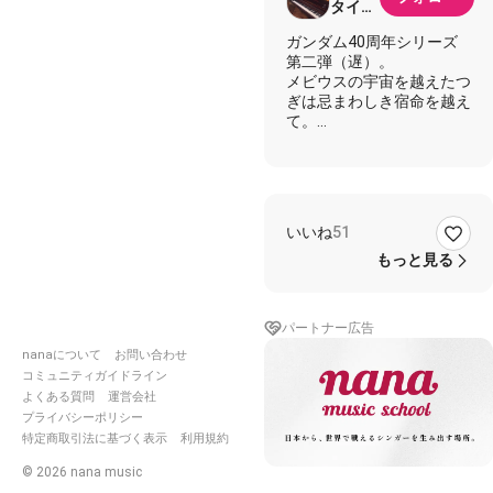
タイプ
@nana
ガンダム40周年シリーズ
非公認
第二弾（遅）。
クリエ
メビウスの宇宙を越えたつ
イター
ぎは忌まわしき宿命を越え
て。
機動武闘伝Gガンダム BGM
燃えあがれ闘志 -忌まわし
き宿命を越えて-
BPM144
いいね
51
燃えるような暑い夏にピッ
もっと見る
タリなアツイ曲ですが、実
はもう暦の上では秋とい
う。
パートナー広告
キーボパートその8（サッ
nanaについて
お問い合わせ
クス）
コミュニティガイドライン
よくある質問
運営会社
（2019/09/06 追記）
プライバシーポリシー
なっく さんに伴奏コラボ
特定商取引法に基づく表示
利用規約
していただきめちゃくちゃ
©
2026
nana music
https://nana-