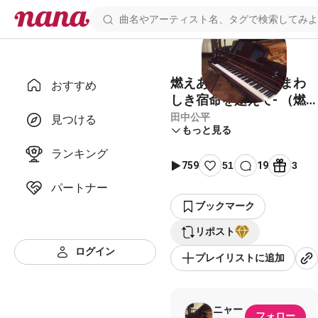
燃えあがれ闘志 -忌まわ
おすすめ
しき宿命を越えて- （燃
え上がれ闘志）【ガンダ
田中公平
見つける
もっと見る
ム Gガンダム 戦闘用BGM
シャイニングフィンガ
ランキング
759
51
19
3
ー】
パートナー
ブックマーク
リポスト
ログイン
プレイリストに追加
ニャー
フォロー