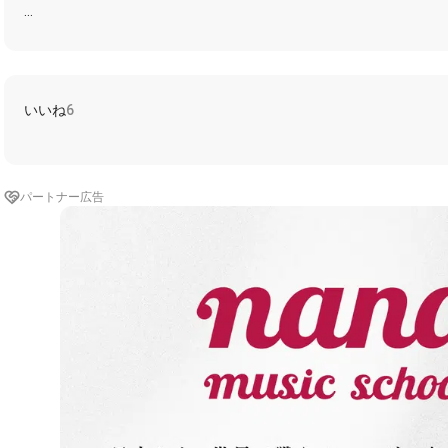
--------------------------------------------------
☆しげ
★コラボ者様
✨一緒に
いいね
6
（15秒あたりから）
☆大義名分に痺れ切らした
苦渋の闇怒号の渦の中
★始まりに孤独は付き物さ
パートナー広告
★四面楚歌でも壁をぶち破れ
☆期待外れ 風向きかき回せ
★加速してゆくマグマの鼓動
☆確かめて 進め
★ニヤついた 死神の呼ぶ声がする
☆(Do you believe yourself?)
★僕は始まった 栄光のゴールを見たいのさ
✨SHiNY SWORD MY DiAMOND
悲しみと願いの結晶体に
僕ら使命を誓う それぞれの光を目指していく
何度だって立ち上がって 僕は今日まで来たんだ
It’s TiME 一個の祈りが 革命の確証