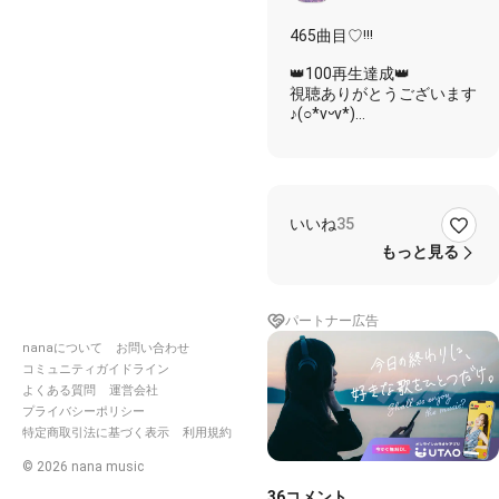
8/7よ
465曲目♡︎ᵎᵎᵎ
るるん
🐈‍⬛ハ
👑100再生達成👑
ピバ🎉
視聴ありがとうございます
ノロマ
♪(○*vᵕv*)
過ぎる
＊伴奏は、かめ吉様です
私だけ
素敵な伴奏ありがとうござ
ど繋が
います＊
ってて
くれて
いいね
35
nanaを初めて
感謝💐
もう少しで1年
毎日バ
もっと見る
✎___˖☽*◌⑅‧✩͓̊
タバタ
もっと前からやってたよう
につ
な
き、低
パートナー広告
あっという間なような
浮上中
ほんとnanaに出会えて
nanaについて
お問い合わせ
😭ᩚお
仲良くしてくれる皆に出逢
コミュニティガイドライン
返事凄
えて良かった♥️
よくある質問
運営会社
くノロ
これからも宜しくね🐼◎
プライバシーポリシー
マです
特定商取引法に基づく表示
利用規約
びっく
いきものがかりーあいうえ
りしな
お順ー
©
2026
nana music
いでね
2曲目ﾟ+｡:.ﾟヽ(*´∀`)ﾉﾟ.:｡+ﾟ
36
コメント