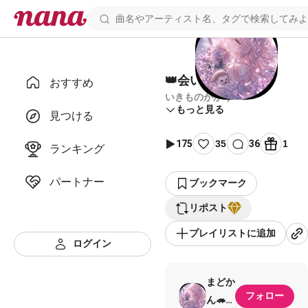
👑会いにいくよ👑
おすすめ
いきものがかり
もっと見る
見つける
175
35
36
1
ランキング
パートナー
ブックマーク
リポスト
プレイリストに追加
ログイン
まどか
フォロー
ん🦔ྀི