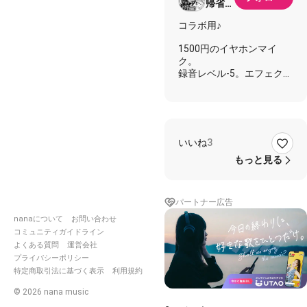
帰省の
ため低
コラボ用♪
浮上
1500円のイヤホンマイ
ク。
録音レベル-5。エフェクト
なし。
---------------------------------
-----------------
♠️しげ ♥️コラボ者様
いいね
3
♠️どこかで鐘が鳴って
もっと見る
らしくない言葉が浮かん
で
♥️寒さが心地よくて
パートナー広告
あれ なんで恋なんかし
てんだろう
nanaについて
お問い合わせ
コミュニティガイドライン
♠️聖夜だなんだと繰り返す
よくある質問
運営会社
歌と
プライバシーポリシー
♥️わざとらしくきらめく街
特定商取引法に基づく表示
利用規約
のせいかな
©
2026
nana music
♠️♥️会いたいと思う回数が