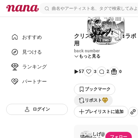
クリスマスソング コラボ
おすすめ
用
back number
見つける
もっと見る
ランキング
57
3
2
0
パートナー
ブックマーク
リポスト
ログイン
プレイリストに追加
しげ@
フォロー