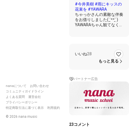
ママな
#今井美樹
#雨にキッスの
めこ）
花束を
#YAWARA
ちゃっかさんの素敵な伴奏
をお借りしました( ˊ̱˂˃ˋ̱ )
YAWARAちゃん観てなくて
知らない曲でしたが
可愛い曲ですね😍🎶
歌詞]
いいね
28
(1番)
突然アイツが言った「結婚
もっと見る
しようよ、すぐに」
街は大雨注意報 みんな急
ぎ足
パートナー広告
愛してるって言いながら
ふたり 大人どうし
nanaについて
お問い合わせ
つかず離れずの仲でいよう
コミュニティガイドライン
と 吹いてた
よくある質問
運営会社
プライバシーポリシー
思いがけないプロポーズ!
特定商取引法に基づく表示
利用規約
スクランブルのど真ん中
嘘でしょう 立ち止まった
©
2026
nana music
まま ころがってゆく傘の
23
コメント
花