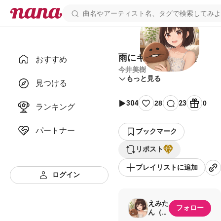
雨にキッスの花束を
おすすめ
今井美樹
もっと見る
見つける
304
28
23
0
ランキング
パートナー
ブックマーク
リポスト
プレイリストに追加
ログイン
えみた
フォロー
ん（旧