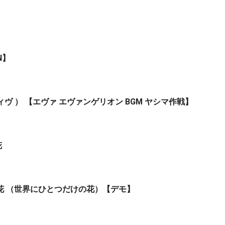
N】
シスィヴ ） 【エヴァ エヴァンゲリオン BGM ヤシマ作戦】
花
花 （世界にひとつだけの花）【デモ】