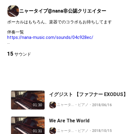
ニャータイプ@nana非公認クリエイター
ボーカルはもちろん、楽器でのコラボもお待ちしてます
https://nana-music.com/sounds/04c928ec/
angela曲プレイリスト
15
サウンド
https://nana-music.com/playlists/1970987/
https://nana-music.com/playlists/2557845/
キーボード伴奏リスト
https://nana-music.com/playlists/1478293/
イグジスト 【ファフナー EXODUS】
https://nana-music.com/playlists/2069572/
ニャータイプ@nana非公認クリエイター
・
ピアノ
・
2018/06/16
01:30
https://nana-music.com/playlists/2506556/
https://nana-music.com/playlists/2845037
We Are The World
コラボさせていただいた曲リスト
ニャータイプ@nana非公認クリエイター
・
ピアノ
・
2018/10/15
01:31