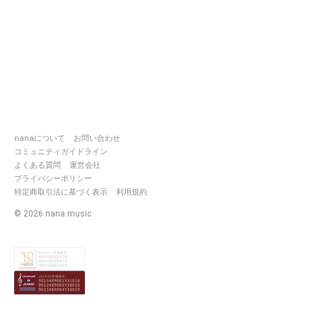
music.com/playlists/3618063
②
https://nana-
music.com/playlists/3618067
③
https://nana-
music.com/playlists/3618071
カウントダウン
https://nana-
music.com/playlists/3618095
・第2回配信
2021/8/4 21:30〜23:30
2021/8/5 18:30〜22:30
nanaについて
お問い合わせ
プレイリスト↓
コミュニティガイドライン
①
https://nana-
よくある質問
運営会社
music.com/playlists/3643027
②
https://nana-
プライバシーポリシー
music.com/playlists/3643110
特定商取引法に基づく表示
利用規約
③
https://nana-
©
2026
nana music
music.com/playlists/3643594
④
https://nana-
music.com/playlists/3643683
カウントダウン
https://nana-
music.com/playlists/3641268
・第3回配信
2022/7/31 22:30〜24:30