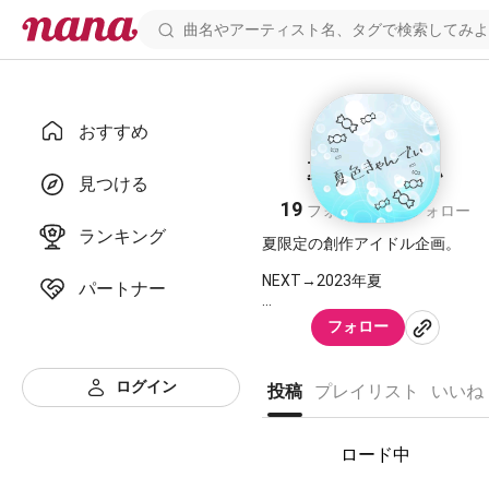
おすすめ
夏色きゃんでぃ
見つける
19
21
フォロワー
フォロー
ランキング
夏限定の創作アイドル企画。
NEXT→2023年夏
パートナー
フォロー
ログイン
過去の配信
投稿
プレイリスト
いいね
・第1回配信
2021/6/27 18:30〜21:30
ロード中
プレイリスト↓
①
https://nana-