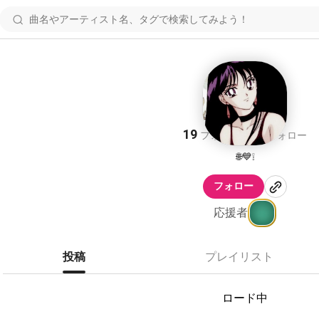
Jein
19
37
フォロワー
フォロー
🌐💙❕
フォロー
応援者
投稿
プレイリスト
ロード中