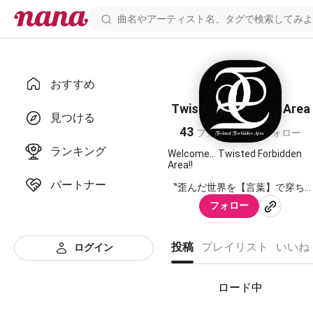
おすすめ
Twisted Forbidden Area
見つける
43
49
フォロワー
フォロー
ランキング
Welcome... Twisted Forbidden
Area!!
パートナー
〝歪んだ世界を【言葉】で穿ち
放て″
フォロー
⚠️caution⚠️
投稿
プレイリスト
いいね
ログイン
1st Area member
▶︎HEARTSLABYUL◀︎
ロード中
🌹リドル・ローズハート役 ち
えろ@お茶会の女様