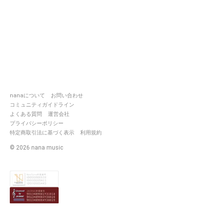
❤️エース・トラッポラ役 想空
葵様
♠️デュース・スペード役 ゆた🌏
様
♣️トレイ・クローバー役 彩弥
（さや）♣︎様
♦️ケイト・ダイヤモンド役 ✳︎胡
蝶✳︎様
▶︎OCTAVINELLE◀︎
nanaについて
お問い合わせ
🐙アズール・アーシェングロッ
コミュニティガイドライン
ト役 ティングタング様
よくある質問
運営会社
🐬ジェイド・リーチ役 花見月
プライバシーポリシー
様
特定商取引法に基づく表示
利用規約
🦈フロイド・リーチ役 汐見様
©
2026
nana music
▶︎POMEFIORE◀︎
👑ヴィル・シェーンハイト役
ぶみお様
🏹ルーク・ハント役 宝槻紋加
様
🍎エペル・フェルミエ役
665（roroko）👀様