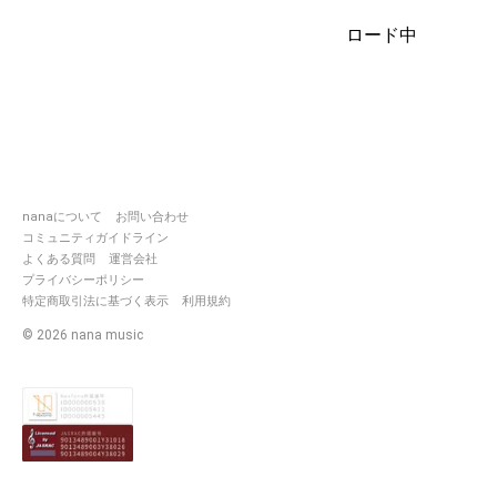
一つひとつのサウンドを大事に…
ロード中
聴いて何かを感じてもらえるよ
うな
そして、誰かの心に寄り添える
ような
温かいサウンドを目指していま
す🙇🏿‍♂️
nanaについて
お問い合わせ
コミュニティガイドライン
よくある質問
運営会社
プライバシーポリシー
特定商取引法に基づく表示
利用規約
©
2026
nana music