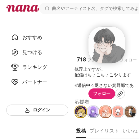
おすすめ
黒井↯︎
見つける
718
176
フォロワー
フォロー
ランキング
低浮上ですが…
配信はちょこちょこやります
パートナー
※返信中々返さない糞野郎であり
※加工廚でもあります（生歌はド
フォロー
下手です）
応援者
そして気ままに
ログイン
コメ返&サウンド投稿していきま
す！
それでも大丈夫な方、仲良くし
投稿
プレイリスト
いいね
て下さい🙇🏿‍♂️