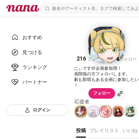
おすすめ
Lenny
見つける
216
133
フォロワー
フォロー
ランキング
れにぃです🌻企画参加用！
企画関係の方フォロバします。
声劇も歌唱もある企画に参加したい
パートナー
す！
Twitterで仲良くしてくれるととっ
フォロー
も喜びます！
応援者
〜参加企画〜
ログイン
(200715~)
無彩色の神 ┉ 非公認キャラクター 
ベルちゃん
公式
投稿
プレイリスト
いいね
《
https://nana-