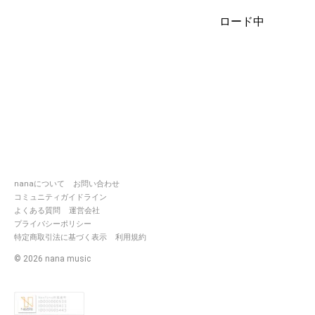
music.com/users/6462776》
分室
ロード中
《
https://nana-
music.com/users/7788196》
非公式
《
https://nana-
music.com/users/8535294》
(200816~)
Night Mare Academy ┉ 🦊ファウ
ィーナ・ヴェリタ/🕊ウィロウ・ダ
《
https://nana-
music.com/users/9594736》
(200827~)
nanaについて
お問い合わせ
アナザー ♢ワンダーランド ┉ 🌱パト
コミュニティガイドライン
リック・ブラウンくん(声劇＆歌唱)/
よくある質問
運営会社
クリス・ロイドくん(歌唱)
プライバシーポリシー
《
https://nana-
特定商取引法に基づく表示
利用規約
music.com/users/9473573》
《
https://nana-
©
2026
nana music
music.com/communities/110786
《
https://nana-
music.com/communities/110836