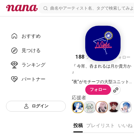
おすすめ
✩⃛ 𝐍𝐢𝐠𝐡𝐭 ✩⃛
見つける
188
73
フォロワー
フォロー
ランキング
『 今宵、呑まれるは月か貴方か
』
パートナー
“夜”がモチーフの大型ユニット
Nightです✩⃛
フォロー
⁎ ✩‎‎ ⋆ ‎⋆ ‎⋆ ‎⋆ ‎⋆ ⋆ ‎⋆ ‎☪︎ ‎ ⋆ ‎ ⋆ ‎ ⋆ ‎ ⋆ ‎ ⋆
応援者
⋆ ‎⋆ ‎ ✩ ⁎
ログイン
⚠︎有料ギフトの使用はご遠慮く
ださい⚠︎
投稿
プレイリスト
いいね
#Night_unit