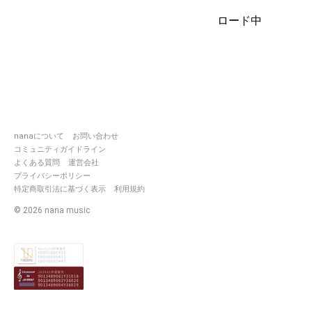
⋆┈┈┈┈┈┈┈┈┈┈┈┈┈┈┈⋆
ロード中
推しユニット
〖💎あやメイ🧬〗
https://nana-
music.com/users/10359933
https://nana-
nanaについて
お問い合わせ
music.com/users/10307872
コミュニティガイドライン
よくある質問
運営会社
ᴗ̈
プライバシーポリシー
特定商取引法に基づく表示
利用規約
©
2026
nana music