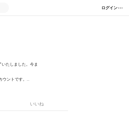
ログイン
終了いたしました。今ま
アカウントです。
igintillionと
ました。アニソンだけで
ていきます。また声劇
たいと思います。｢あ
いいね
称ネクプロ)の練習生期
た。
頂きます。(キャラ