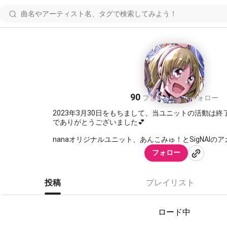
あんこみゅ！
90
16
フォロワー
フォロー
2023年3月30日をもちまして、当ユニットの活動は
でありがとうございました💕
nanaオリジナルユニット、あんこみゅ！とSigNAlの
あんこみゅ！というユニット名は英語で無限大数を意味するunv
フォロー
共同体を意味するcommunityを組み合わせて名付け
はなくJ-popやボカロなど幅広いジャンルの曲を歌っ
も彼女達の日常を描くというスタンスから行っていき
投稿
プレイリスト
んこみゅ！｣のメンバーはネクストプロダクション(通
間を経てオーディションでデビューの切符を掴みまし
★メンバー紹介
ロード中
メンバー紹介とともにメンバーイメージ曲も記載させて