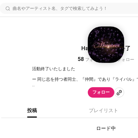
Harmonia’ 活動終了
58
161
フォロワー
フォロー
活動終了いたしました
ー 同じ志を持つ者同士、『仲間』であり『ライバル』
無言フォロー失礼します🙇‍♀️
フォロー
不快に思われた方はブロックしていただきたいです。
♦*♦*♦*♦*♦
投稿
プレイリスト
🔔Project Name
Harmonia’(ハルモニア)
ロード中
🔔School
【私立天羽女子アイドル学園】