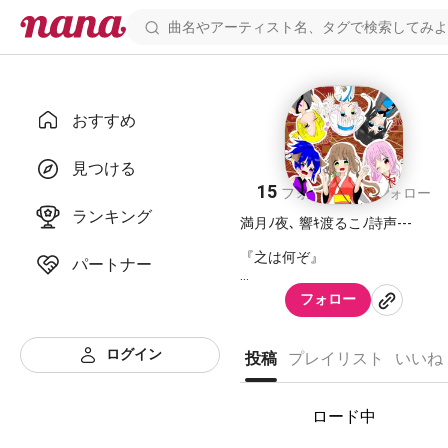
おすすめ
ｰ 月 兎 ノ 詩 ｰ
見つける
15
18
フォロワー
フォロー
ランキング
満月ﾉ夜､ 響ｷ渡るこﾉ詩声---
『之は何ぞ』
パートナー
と問ｴば、
フォロー
誰ﾓが口を揃ｴ答えﾙ｡
ログイン
投稿
プレイリスト
いいね
『之は…
ロード中