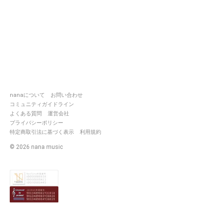
ーーーー月兎ノ詩。』
｢さｧ、奏でﾖう｣
nanaについて
お問い合わせ
コミュニティガイドライン
よくある質問
運営会社
｢今宵ﾊ満月｣
プライバシーポリシー
｢月光ﾉ元、｣
特定商取引法に基づく表示
利用規約
©
2026
nana music
｢我らﾊ奏でる｣
｢我らﾉこの詩ﾃﾞ、｣
｢皆ｦ導く｣
｢｢｢｢｢｢光ﾄならﾝ―｣｣｣｣｣｣