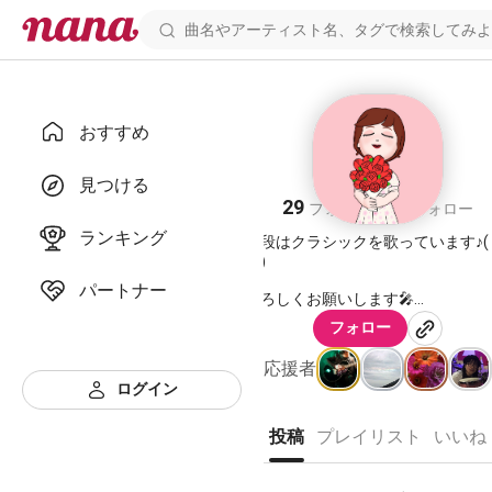
おすすめ
ks
見つける
29
31
フォロワー
フォロー
ランキング
普段はクラシックを歌っています♪( ´
｀)
パートナー
よろしくお願いします🎤
フォロー
応援者
https://mobile.twitter.com/kslepo
ログイン
Instagram
@kaoru_sekine_0519
投稿
プレイリスト
いいね