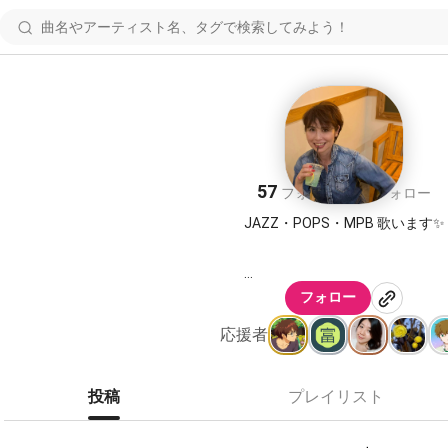
ゆみこ
57
67
フォロワー
フォロー
JAZZ・POPS・MPB 歌います✨
フォロー
応援者
投稿
プレイリスト