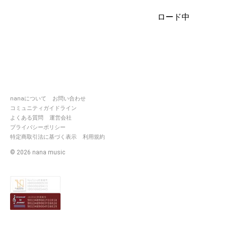
イメージとふぃーりんぐ！
懐メロとっても好き
ロード中
フォロワーさんに恵まれており
ます！
音楽ともだちできて嬉しい楽し
い大好き！
みなさんからのコラボ本当に嬉
しいです！
nanaについて
お問い合わせ
一緒に歌ったら仲良くなれた気
コミュニティガイドライン
がして
よくある質問
運営会社
心がぽかぽか、本当に感謝です
プライバシーポリシー
特定商取引法に基づく表示
利用規約
リポストはしたりしなかったり
基準はないです😊
©
2026
nana music
アプリ通知入れていないので
レスポンス遅いです…！
でもどれも嬉しいです本当に！
マイペースな私でよろしければ
仲良くいたしましょう〜☺︎