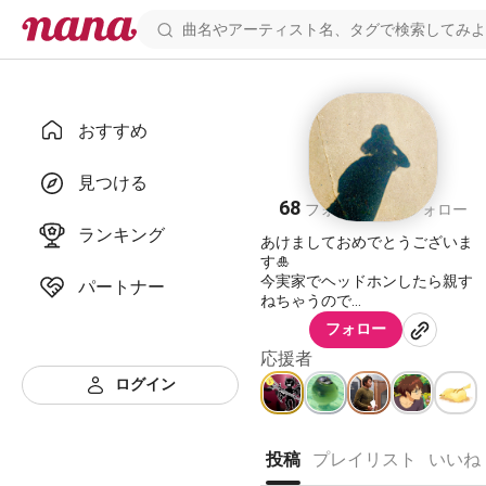
おすすめ
ぽてち
見つける
68
56
フォロワー
フォロー
ランキング
あけましておめでとうございま
す🎍
今実家でヘッドホンしたら親す
パートナー
ねちゃうので
ちょっとしか聴けないです…🥲
フォロー
応援者
聴いていただいた方なるべく
ログイン
聴きにいきたいけどおそめ🙇‍♀️
時代関係なくオールジャンルす
投稿
プレイリスト
いいね
きです☺︎