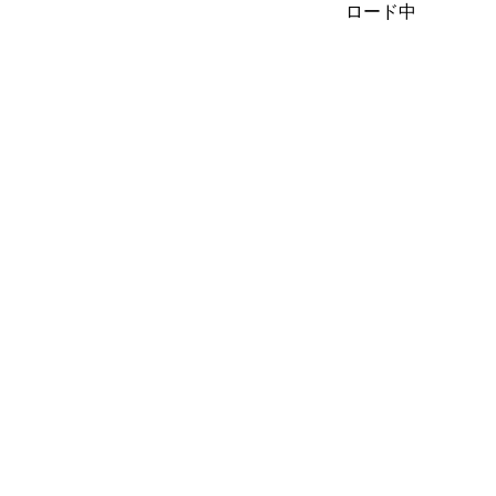
ロード中
◇――――――――――――――◇
スマホメインはAndroid。(XPERIA SOV39)
nana用iPhoneはSIM無しのWi-Fiのみのやつ。
(iPhone 6s)