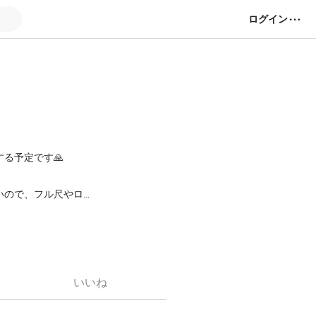
ログイン
る予定です🙏
いので、フル尺やロン
伴奏投稿はこちらにし
いいね