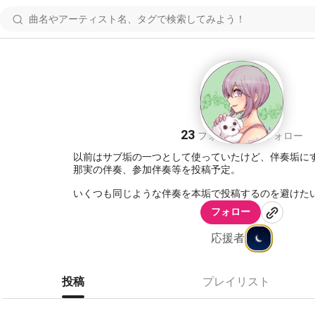
Иami@伴奏垢
23
22
フォロワー
フォロー
以前はサブ垢の一つとして使っていたけど、伴奏垢にす
那実の伴奏、参加伴奏等を投稿予定。
いくつも同じような伴奏を本垢で投稿するのを避けた
グ尺を本垢で、90秒サイズ(もしくはワンコーラス)の
フォロー
ようと思ってます。
応援者
https://nana-music.com/users/5386687
投稿
プレイリスト