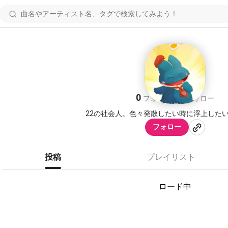
ゆう
0
1
フォロワー
フォロー
22の社会人。色々発散したい時に浮上した
フォロー
投稿
プレイリスト
ロード中