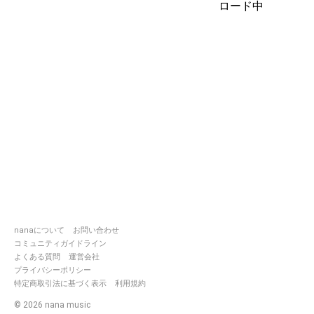
ロード中
💙🐰卯月満(CV:きなこもち)
【
https://nana-
music.com/users/7506657】
💛🐰星野アイラ(CV:曽野)
【
https://nana-
music.com/users/4522605】
💖🐰真白かなこ(CV:猫小町たまこ)
【
https://nana-
music.com/users/7952107】
✨👩‍💼マネージメントメンバー🧑‍💼✨
💚🐰野苺とき絵(CV:ベリ)
【
https://nana-
music.com/users/7527755】
nanaについて
お問い合わせ
🖤🐰てる男(CV:魚ヅカシャケ。)
【
https://nana-
コミュニティガイドライン
music.com/users/7937566】
よくある質問
運営会社
プライバシーポリシー
《主催・イラスト》猫小町たまこ
特定商取引法に基づく表示
利用規約
©
2026
nana music