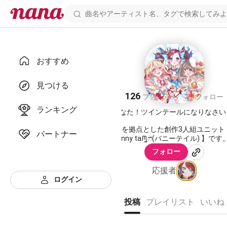
おすすめ
Bunny taᙏ̤̫͚ෆ̈
見つける
126
129
フォロワー
フォロー
ランキング
『あなた！ツインテールになりなさい
nanaを拠点とした創作3人組ユニット
パートナー
【Bunny taᙏ̤̫͚ෆ̈(バニーテイル) 】です
フォロー
マクロス、ラブライブ、Perfumeな
カバーさせていただく予定でございます
応援者
✨
ログイン
詳細はTwitterにて
▷▶▷
https://twitter.com/Bunny_tai
投稿
プレイリスト
いいね
✨👯‍♀️バニーちゃん紹介👯‍♀️✨