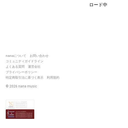
ロード中
たくさんの方にサウンドを聞い
て欲しいので拍手やフォローを
失礼しています。
不快な方は重複フォローを防ぐ
ため、御手数ですがブロックを
お願い致します。🙏
┈┈┈┈┈┈┈ ❁ ❁ ❁
┈┈┈┈┈┈┈┈
メンバー一同のんびりと活動中
nanaについて
お問い合わせ
です！
コミュニティガイドライン
良ければご覧ください！
よくある質問
運営会社
プライバシーポリシー
オススメサウンド（:]ミ
特定商取引法に基づく表示
利用規約
🔷
https://nana-
©
2026
nana music
music.com/playlists/3021701
初投稿のユニット紹介サウンド
集
🔷
https://nana-
music.com/playlists/3171762
歌合戦のサウンドまとめ 力作揃
いです！