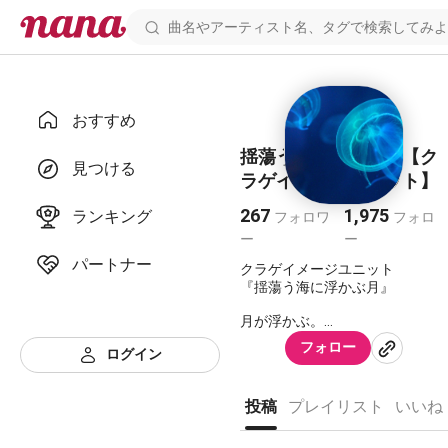
おすすめ
揺蕩う海に浮かぶ月【ク
見つける
ラゲイメージユニット】
267
1,975
ランキング
フォロワ
フォロ
ー
ー
パートナー
クラゲイメージユニット
『揺蕩う海に浮かぶ月』
月が浮かぶ。
しかしそれは空ではない。
フォロー
ログイン
ここは、深く深く美しい海。
澄んだ水と、鮮やかなサンゴ礁
が辺りを彩っていた。
投稿
プレイリスト
いいね
響いているのは波音？風音？
いや、これは歌声だ。