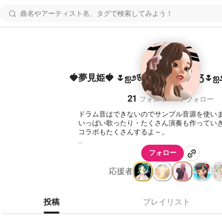
🍓夢見姫🍓 🌷ஐ೨🌸🐝🌸ஐ೨🌷ƸӁƷ🌷ஐ೨
21
21
フォロワー
フォロー
ドラム音はできないのでサンプル音源を使い
いっぱい歌ったり・たくさん演奏も作ってい
コラボもたくさんするよ～。
🌷ஐ೨🌸🐝🌸ஐ೨🌷ƸӁƷ🌷ஐ೨🌸🐝🌸ஐ೨🌷
フォロー
２０２６年5月１１日から糖尿病で病院に入院
応援者
原因は甘いジュースを がぶのみしてました
２０２６年６月１２日朝 退院しました。
曲を聴いてくれて拍手もたくさんありがとう
投稿
プレイリスト
しばらくは自宅でゆっくりします。