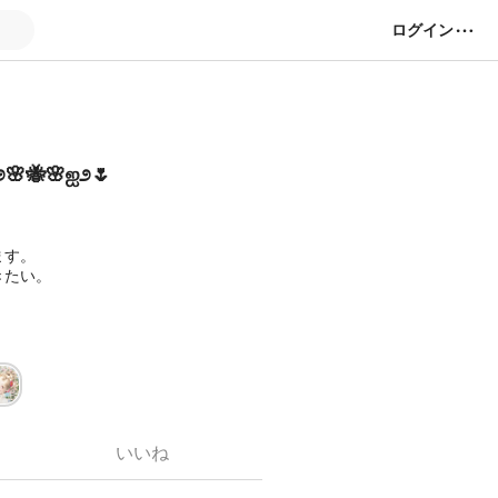
ログイン
🌸🐝🌸ஐ೨🌷
ます。
きたい。
してました。
。
。
いいね