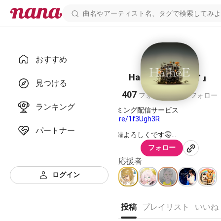
おすすめ
HalheE『ハルヒィ』
見つける
407
808
フォロワー
フォロー
ランキング
https://linkco.re/1f3Ugh3R
パートナー
https://youtube.com/channel/UCnFAQg9GycQ
フォロー
聴いて良いなと思ったら歌ってもらえたりする
応援者
🎶
ログイン
好きなキーに合わせた伴奏作りますので！！
なかなかいい歳になってきたので色々頑張らない
投稿
プレイリスト
いいね