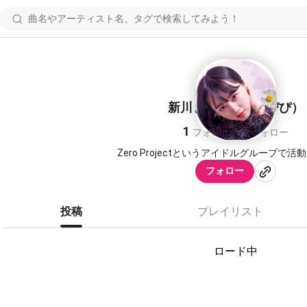
新川まゆか（まゆぴぴ）
1
0
フォロワー
フォロー
Zero Projectというアイドルグループで
フォロー
投稿
プレイリスト
ロード中