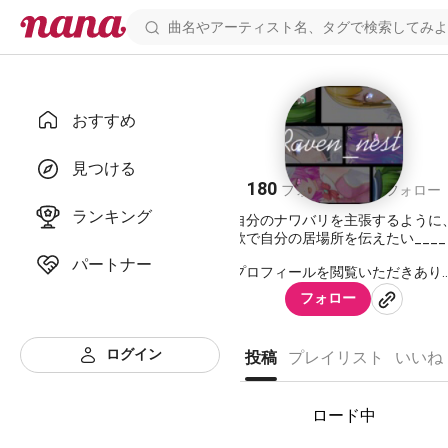
おすすめ
“Raven_nest”
見つける
180
773
フォロワー
フォロー
ランキング
自分のナワバリを主張するように
歌で自分の居場所を伝えたい____
パートナー
プロフィールを閲覧いただきあり
とうございます！( * ॑꒳ ॑*)⸝⋆｡✧♡
フォロー
nana限定実力派アイドルユニッ
ト“Raven_nest”(レイブンネスト)
す。
ログイン
投稿
プレイリスト
いいね
私たちは、｢かっこよさ｣と｢可愛さ
を兼ね備えたユニットです！
ロード中
ボカロ・アニソンを中心に様々な
を歌っていきたいと思います！