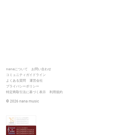
興味のある方はぜひフォローよろ
くお願いします(*^^*)
裏方スタッフは現在も募集中です
少しでも興味をお持ちの方は応募
ついて記載しているサウンド
【
https://nana-
music.com/sounds/04b5f0a8/】
をご覧下さいませ\\
(◡̈)/♥︎
https://nana-
music.com/communities/81858
nanaについて
お問い合わせ
---------✁︎ｷﾘﾄﾘ線✁︎--------
コミュニティガイドライン
よくある質問
運営会社
《メンバー》
プライバシーポリシー
特定商取引法に基づく表示
利用規約
☂️如月リズ （CV：nera）
©
2026
nana music
→
https://nana-
music.com/users/4249191/
歌が唯一の自己表現の発散場所。
持ちが歌に乗ってるが故にぶれや
い。