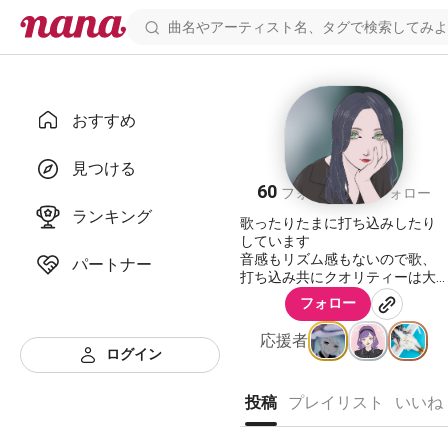
おすすめ
鈴奈(元mako)
見つける
60
60
フォロワー
フォロー
ランキング
歌ったりたまに打ち込みしたり
しています
音感もリズム感もないので歌、
パートナー
打ち込み共にクオリティーは大
目に見てください
フォロー
所属ユニット(コンテンツ系ユニ
応援者
ット)
ログイン
https://nana-
music.com/users/10144448
投稿
プレイリスト
いいね
https://nana-
music.com/users/10333005