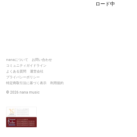
ロード中
Tempora vertere→皆木綴、向坂
https://nana-
music.com/users/10626499
THE IDOLM@STER GLITTER
https://nana-
music.com/users/10452172
所属ユニット(創作系ユニット)
nanaについて
お問い合わせ
https://nana-
コミュニティガイドライン
music.com/users/10645034
よくある質問
運営会社
プライバシーポリシー
https://nana-
music.com/users/10656544
特定商取引法に基づく表示
利用規約
HOLOSCOPEs!!→魚住鈴佳(ブロ
©
2026
nana music
https://nana-
music.com/users/10681483
Twitterの連絡用アカウントを作
りました！@suzunaokayu
以下とても多い推しさんたち