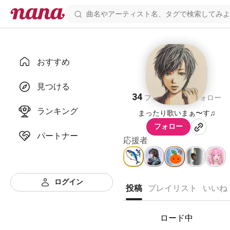
おすすめ
TAAAa
見つける
34
24
フォロワー
フォロー
ランキング
まったり歌いまぁ〜す♫
フォロー
パートナー
応援者
ログイン
投稿
プレイリスト
いいね
ロード中