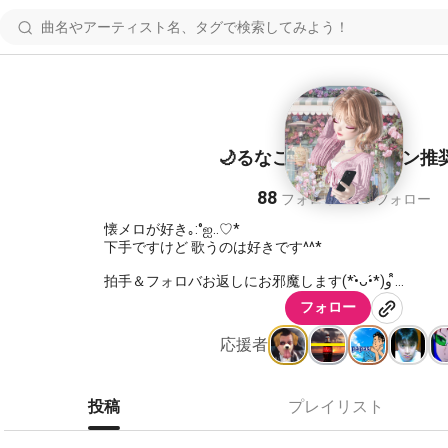
🌙‎るなこ🐰🌏🔚 イヤホン推
88
86
フォロワー
フォロー
懐メロが好き｡:°ஐ..♡*
下手ですけど 歌うのは好きです^^*
拍手＆フォロバお返しにお邪魔します(*•̀ᴗ•́*)و ̑̑
フォロー
セカオワ 🌏🔚 ENDer
応援者
https://nanax.iinaa.net/7713593_i.html
presents by ゆうこちゃん
投稿
プレイリスト
🌏🔚 ENDer R.A.I.N.S. ᵃⁿᵈS.N.O.W.S