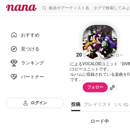
おすすめ
GENIAL-GÉNIE
見つける
20
5
フォロワー
フォロー
ランキング
梅とら様によるVOCALOIDユニット「DIVIN
DIVA」のコピーユニットです。
同名のアルバムに収録されている楽曲をfu
パートナー
する予定です。
フォロー
ログイン
https://nana-music.com/users/1290051
投稿
プレイリスト
いいね
https://nana-music.com/users/2115443
ロード中
https://nana-music.com/users/2268757