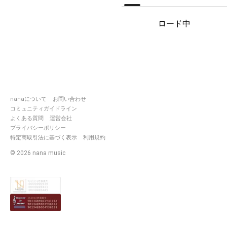
主催
・薺
ロード中
[
https://nana-
music.com/users/6841854]
副主催
・寝返り打ちながら今日もトル
ティーヤを食す
[
https://nana-
music.com/users/3973651]
・7
[
https://nana-
nanaについて
お問い合わせ
music.com/users/1543734]
コミュニティガイドライン
・無気力梟
よくある質問
運営会社
[
https://nana-
プライバシーポリシー
music.com/users/2815851]
特定商取引法に基づく表示
利用規約
──
©
2026
nana music
💫チーム・メンバー 一覧 💫
⚡️Zeus⚡️(ゼウス)
不定期開催奪い合い…？！サウン
ド作成選抜メンバーチーム
🌑Hera🌑(ヘラ)