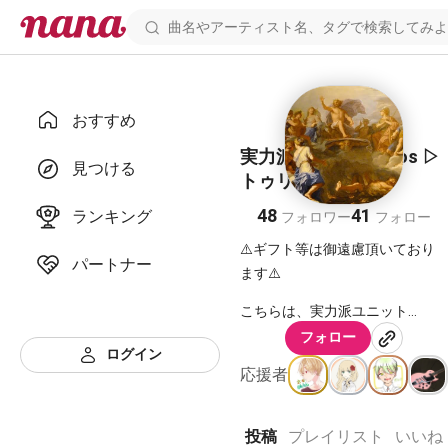
おすすめ
実力派ユニット tritos ▷
見つける
トゥリトス
48
41
ランキング
フォロワー
フォロー
⚠️ギフト等は御遠慮頂いており
パートナー
ます⚠️
こちらは、実力派ユニット
tritos(トゥリトス)のアカウント
フォロー
ページです。
ログイン
オリュンポス十二神をベースに
応援者
した、9つの神の名前を借りて活
動をしています。
──
投稿
プレイリスト
いいね