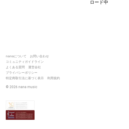
ロード中
推しグループ様💕︎💕︎︎
https://nana-
music.com/users/9901049
https://nana-
music.com/users/10244730
nanaについて
お問い合わせ
コミュニティガイドライン
よくある質問
運営会社
プライバシーポリシー
特定商取引法に基づく表示
利用規約
©
2026
nana music