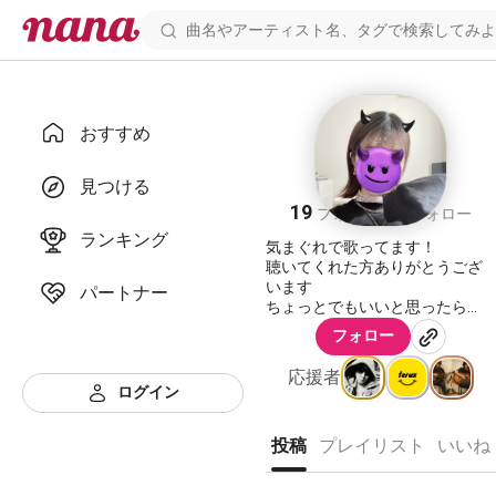
おすすめ
ねこ
見つける
19
9
フォロワー
フォロー
ランキング
気まぐれで歌ってます！
聴いてくれた方ありがとうござ
います
パートナー
ちょっとでもいいと思ったら
👏🏻ください
フォロー
コラボもしたいです◖| ˘-˘ |◗〜♪
応援者
ログイン
投稿
プレイリスト
いいね