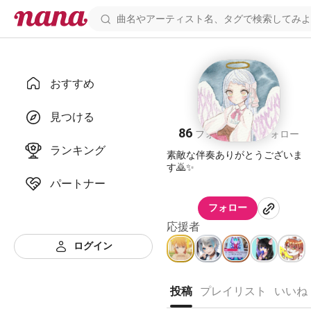
おすすめ
いろ
見つける
86
72
フォロワー
フォロー
ランキング
素敵な伴奏ありがとうございま
す🙇✨
パートナー
フォロー
応援者
ログイン
投稿
プレイリスト
いいね