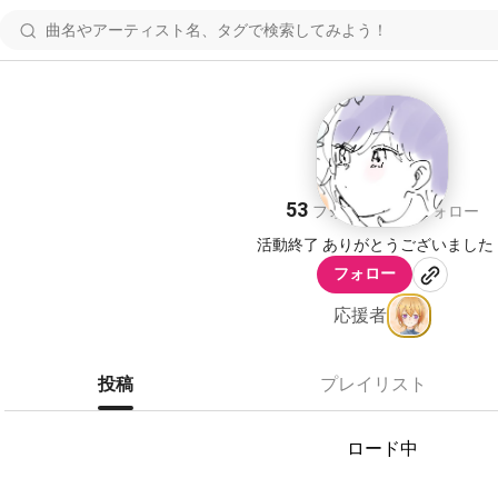
r
53
36
フォロワー
フォロー
活動終了 ありがとうございました
フォロー
応援者
投稿
プレイリスト
ロード中