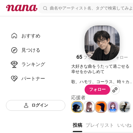
おすすめ
ダイテン
見つける
65
47
フォロワー
フォロー
ランキング
大好きな曲をうたって過ごせる
幸せをかみしめて
パートナー
歌、ハモリ、コーラス、時々カ
ホン。
フォロー
聴いてくれた人、コメントくれ
応援者
る人、ありがとう。
ログイン
JASRAC及びNexToneにて、配信
○の確認がとれた曲のみ、あげる
投稿
プレイリスト
いいね
ようにしてます。そうでない方