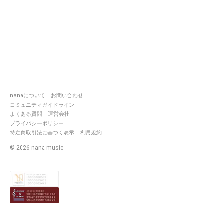
Flower❁*.
略して「ブルフラ」です✧*｡
٩(ˊωˋ*)و✧*｡
当ユニットは
イケメン団員育成アプリ『A3!』
のユニットです。
各公演のサウンド、声劇など、
様々な企画を用意して監督さん
へお届けいたします( *´꒳`*)✨
nanaについて
お問い合わせ
一つひとつの想いを90秒に込め
コミュニティガイドライン
て…..:*
よくある質問
運営会社
プライバシーポリシー
<
特定商取引法に基づく表示
利用規約
©
2026
nana music
当ユニットの過去サウンドや新
規投稿のサウンドに対してこの
機能の使用は御遠慮お願い申し
上げます。
また、投げ銭をされたとしても
私たちは一切触れず、お受け取
りしかねますのでご了承くださ
い。