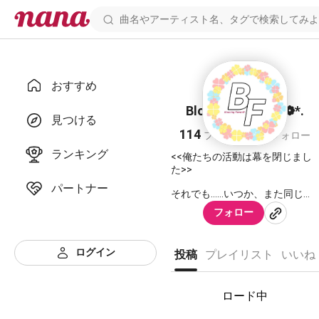
おすすめ
Blooming Flower❁*.
見つける
114
24
フォロワー
フォロー
ランキング
<<俺たちの活動は幕を閉じまし
た>>
パートナー
それでも……いつか、また同じメ
ンバーで歌える日を。
フォロー
ログイン
投稿
プレイリスト
いいね
おかえりなさい、監督！！
監督の作るカレー、今日も楽し
みにしていますよ！🍛✨
ロード中
改めまして、Blooming