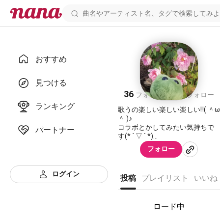
おすすめ
沙羅
見つける
36
106
フォロワー
フォロー
ランキング
歌うの楽しい楽しい楽しい‼( ＾ω
＾ )♪
コラボとかしてみたい気持ちで
パートナー
す(* ´ ▽ ` *)
よろしくお願いします‼ヽ(*´∀｀)
フォロー
八(´∀｀*ヽ(*´∀｀)八(´∀｀*)ノ
フォロー。コメント。拍手。
全部全部全部嬉しいです💖😊💖
ログイン
投稿
プレイリスト
いいね
ありがとうございます💖😭💖
ロード中