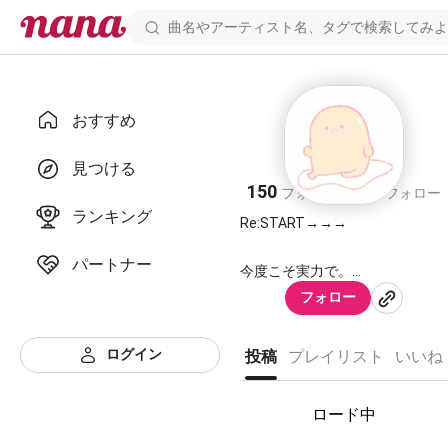
おすすめ
あいうえお
見つける
150
116
フォロワー
フォロー
ランキング
Re:START→→→
パートナー
今度こそ実力で。
フォロー
拍手＊コメント100％返します！
僕のサウンド聞いてくれる人は
ログイン
投稿
プレイリスト
いいね
フォローもよろしく！😊✨
ロード中
ー仲良しの方ー