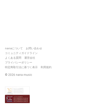
https://nana-
music.com/users/4941829/
https://nana-
music.com/users/5084178/
クマのしっぽ：リア友.大好きな
https://nana-
music.com/users/7671522/
nanaについて
お問い合わせ
コミュニティガイドライン
ゆっくりにんげん：リア友.声高
よくある質問
運営会社
プライバシーポリシー
https://nana-
特定商取引法に基づく表示
利用規約
music.com/users/5591642/
©
2026
nana music
https://nana-
music.com/users/6340006/
https://nana-
music.com/users/6709177/
なぎくん：男子のなかで1番好き