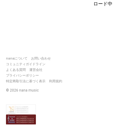
なと思ってます笑
ロード中
https://nana-
music.com/users/1329769
※イラストは自作もしくは画像メ
ーカーを使って作成しているも
のもあります。
※拍手返しはしていません。
nanaについて
お問い合わせ
フォローも気になった方、仲良
コミュニティガイドライン
くさせていただいている方のみ
よくある質問
運営会社
させていただいてます。
プライバシーポリシー
特定商取引法に基づく表示
利用規約
聴きnanaは滅多にしません ; ;
©
2026
nana music
配信は『雑談』メインでやって
ます！
何か企画持ち込んでくれたら喜
びます👏
自己主張の強い威圧的な方はご
めんなさい。