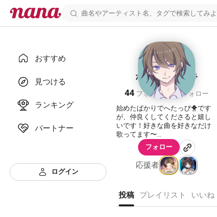
おすすめ
かい🐥iPhone🎤
見つける
44
28
フォロワー
フォロー
ランキング
始めたばかりでへたっぴ🐥です
が、仲良くしてくださると嬉し
いです！好きな曲を好きなだけ
パートナー
歌ってます〜
何か失礼があったらごめんなさ
フォロー
い➰
↓
応援者
アニソン、キャラソン、造語、
ログイン
ハモリ好き
英語は何とか…
ドイツ、ロシア語の歌も少しだ
投稿
プレイリスト
いいね
け歌えます
次は中国語の歌を練習しようか