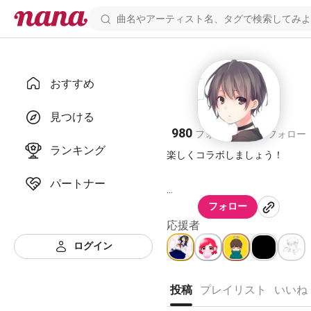
おすすめ
じん🐠
見つける
980
894
フォロワー
フォロー
ランキング
楽しくコラボしましょう！
パートナー
フォロー
応援者
ログイン
🐦 Twitter やLINEもやっていま
すので
DMなど、気軽に連絡下さい♪
投稿
プレイリスト
いいね
https://twitter.com/nana10yuu