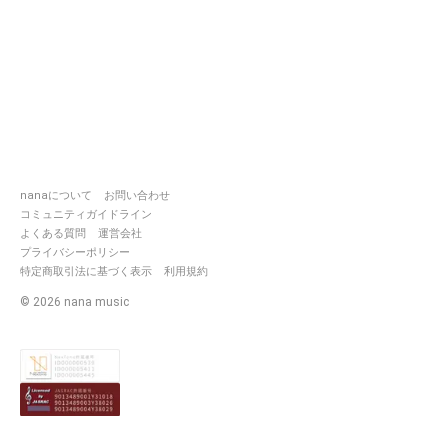
『この祈りが誰かに届きますよ
うに』
『誰も一人ぼっちなんかさせな
いよ』
『シンデレラの靴じゃ走りきれ
ないわ』
nanaについて
お問い合わせ
コミュニティガイドライン
よくある質問
運営会社
----When anyone has a dream,
プライバシーポリシー
we terminate in the dream.
特定商取引法に基づく表示
利用規約
But we want to grow with a
dream.
©
2026
nana music
「hop,step,tumpop!!」