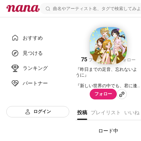
おすすめ
tumpop
見つける
75
39
フォロワー
フォロー
ランキング
『昨日までの足音、忘れないよ
うに』
パートナー
『新しい世界の中でも、君に逢
いに行こう』
フォロー
『つまづいて転んで、歩いてき
たことを知った』
ログイン
投稿
プレイリスト
いいね
『繰り返す毎日も、同じ心もよ
うじゃないね』
ロード中
『少しくらい、おめかししても
いいでしょ？』