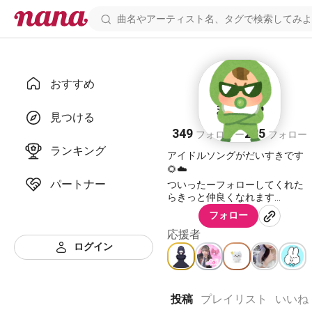
おすすめ
まひる🌻
見つける
349
285
フォロワー
フォロー
ランキング
アイドルソングがだいすきです
🌻☁️
パートナー
ついったーフォローしてくれた
らきっと仲良くなれます
フォロー
応援者
ユニットで参加した曲をお持ち
ログイン
帰りしてます📖 :
https://nana-
music.com/users/6945676
投稿
プレイリスト
いいね