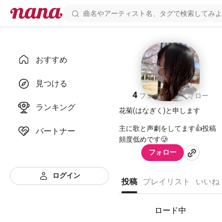
おすすめ
花菊
見つける
4
4
フォロワー
フォロー
ランキング
花菊(はなぎく)と申します
主に歌と声劇をしてます👍投稿
パートナー
フォロー
ログイン
投稿
プレイリスト
いいね
ロード中