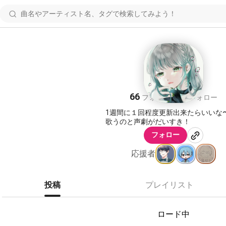
さやか
66
65
フォロワー
フォロー
1週間に１回程度更新出来たらいいな
歌うのと声劇がだいすき！
フォロー
応援者
投稿
プレイリスト
ロード中