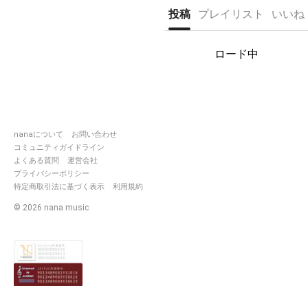
投稿
プレイリスト
いいね
https://nana-
music.com/sounds/05c48ac6
ロード中
2021/1/26 ピックアップ
https://nana-
music.com/sounds/05cc9061
2021/10/13 ピックアップ
nanaについて
お問い合わせ
https://nana-
コミュニティガイドライン
music.com/sounds/061dde77
よくある質問
運営会社
2022/5/18 ピックアップ
プライバシーポリシー
特定商取引法に基づく表示
利用規約
https://nana-
music.com/sounds/0651cffe
©
2026
nana music
2024/10/30 ピックアップ
https://nana-
music.com/sounds/06c64ef4
2025/5/22 ピックアップ