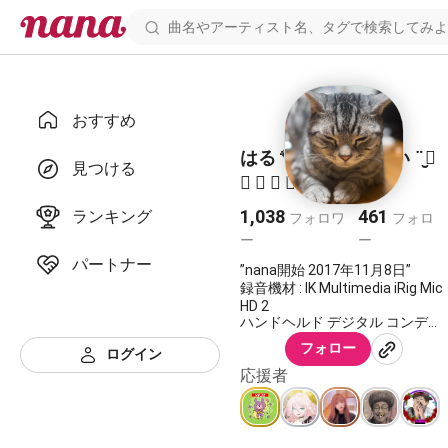
おすすめ
はる 🐾 声が戻らない ¨̮⃞
見つける
🄷 🄰 🅁 🅄 ¨̮⃞
1,038
461
ランキング
フォロワ
フォロ
ー
ー
パートナー
”nana開始 2017年11月8日”
録音機材 : IK Multimedia iRig Mic
HD 2
ハンドヘルド デジタル コンデン
サー マイク
フォロー
ログイン
いつも仲良くしてくれるフレン
応援者
ドさんありがとう😋
伴奏者さんにリスペクトを💐
2020/12/22 ピックアップ